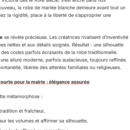
ne Victoria dès le XIXe siècle, s’est ancré dans nos
ouveau, la robe de mariée blanche demeure avant tout un
z la rigidité, place à la liberté de s’approprier une
te
se révèle précieuse. Les créatrices rivalisent d’inventivité
 nettes et aux détails soignés. Résultat : une silhouette
n des codes parfois écrasants de la robe traditionnelle.
ir une allure moderne, parfois audacieuse, toujours raffinée.
ontanéité, libérée des attentes familiales ou religieuses.
ourte pour la mairie : élégance assurée
ette métamorphose :
radition et fraîcheur,
ur les volumes et affirmer sa silhouette,