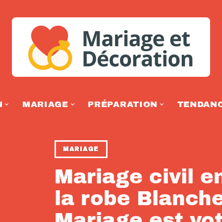
N
MARIAGE
PRÉPARATION
TENDAN
MARIAGE
Mariage civil e
la robe Blanch
Mariage est vot