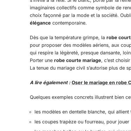
s’invite à la fête. Si le blanc, porté par la rei
imaginaires collectifs comme symbole de ren
choix façonné par la mode et la société. Oublie
élégance
contemporaine.
Dès que la température grimpe, la
robe cour
pour proposer des modèles aériens, aux coupes
qui respire la légèreté, presque dansante, loi
Porter une
robe courte mariage
, c’est chois
La tenue du mariage civil s’autorise plus de sp
A lire également :
Oser le mariage en robe C
Quelques exemples concrets illustrent bien c
les modèles en dentelle blanche, qui allient t
les coupes trapèze ou fourreau, pour jouer s