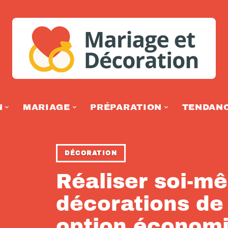
N
MARIAGE
PRÉPARATION
TENDAN
DÉCORATION
Réaliser soi-m
décorations de
option économ