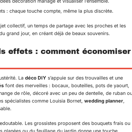
ées décoration mariage et visualiser l’ensemble.
ents : chaque touche compte, même la plus discrète.
et collectif, un temps de partage avec les proches et les
u grand jour, en créant déjà de beaux souvenirs.
ds effets : comment économiser
stérité. La
déco DIY
s’appuie sur des trouvailles et une
és
font des merveilles : bocaux, bouteilles, pots de yaourt,
change de rôle, décoré avec un peu de dentelle, de ruban o
es spécialistes comme Louisia Bornet,
wedding planner
,
able.
 redoutable. Les grossistes proposent des bouquets frais ou
s glanées ou du feuillage du jardin donne une touche