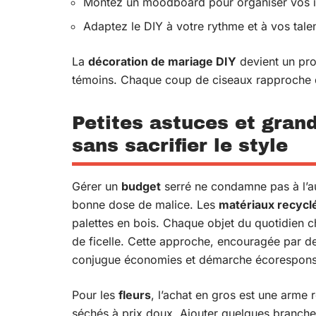
Montez un moodboard pour organiser vos id
Adaptez le DIY à votre rythme et à vos tal
La
décoration de mariage DIY
devient un proj
témoins. Chaque coup de ciseaux rapproche d
Petites astuces et gran
sans sacrifier le style
Gérer un
budget
serré ne condamne pas à l’au
bonne dose de malice. Les
matériaux recycl
palettes en bois. Chaque objet du quotidien 
de ficelle. Cette approche, encouragée par d
conjugue économies et démarche écorespons
Pour les
fleurs
, l’achat en gros est une arme
séchés à prix doux. Ajouter quelques branche